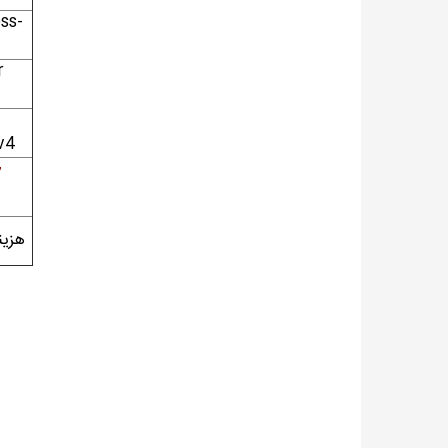
ss-
r
v4
7
هزین