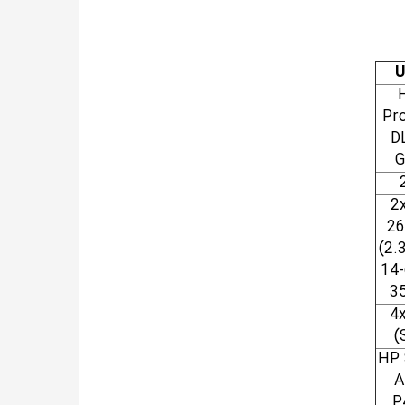
U
Pr
D
G
2
26
(2.
14-
3
4
(
HP 
A
P