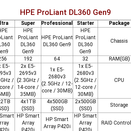
HPE ProLiant DL360 Gen9
ltra
Super
Professional
Starter
Package
HPE
HPE
HPE
oLiant
ProLiant
HPE ProLiant
ProLiant
Chassis
L360
DL360
DL360 Gen9
DL360
en9
Gen9
Gen9
256
192
64
32
RAM(GB)
x E5-
2x E5-
1x E5-
1x E5-
95v3
2695v3
2680v3
2680v3
3GHz /
(2.3GHz /
(2.5GHz /
CPU
(2.5GHz / 12-
core /
14-core /
12-core /
core / 30MB)
5MB)
35MB)
30MB)
x2TB
4x1TB
4x500GB
2x500GB
Storage
SSD)
(SSD)
(SSD)
(SSD)
Smart
HP Smart
HP Smart
HP Smart
rray
Array
Array
RAID Control
Array P420i
420i
P420i
P420i