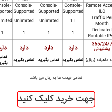
nsole-
Console-
Console-
Console-
Remote Acce
ported
Supported
Supported
Supported
ILO
Traffic Pe
imited
Unlimited
Unlimited
1T
Month
Dedicated
1
1
1
1
Routable IP
365/24/
دارد
دارد
دارد
دار
پشتیبانی
تما
ه ماهیانه (ریال)
تماس بگیرید
تماس بگیرید
تماس بگیرید
بگیری
تمامی قیمت ها به ریال می باشد
جهت خرید کلیک کنید